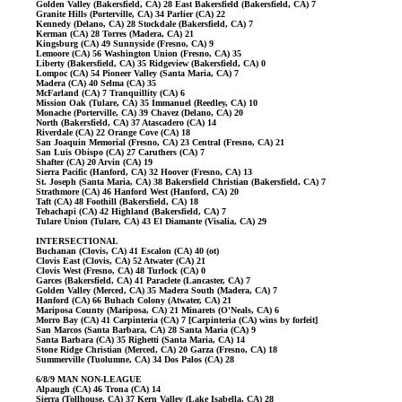
Golden Valley (Bakersfield, CA) 28 East Bakersfield (Bakersfield, CA) 7
Granite Hills (Porterville, CA) 34 Parlier (CA) 22
Kennedy (Delano, CA) 28 Stockdale (Bakersfield, CA) 7
Kerman (CA) 28 Torres (Madera, CA) 21
Kingsburg (CA) 49 Sunnyside (Fresno, CA) 9
Lemoore (CA) 56 Washington Union (Fresno, CA) 35
Liberty (Bakersfield, CA) 35 Ridgeview (Bakersfield, CA) 0
Lompoc (CA) 54 Pioneer Valley (Santa Maria, CA) 7
Madera (CA) 40 Selma (CA) 35
McFarland (CA) 7 Tranquillity (CA) 6
Mission Oak (Tulare, CA) 35 Immanuel (Reedley, CA) 10
Monache (Porterville, CA) 39 Chavez (Delano, CA) 20
North (Bakersfield, CA) 37 Atascadero (CA) 14
Riverdale (CA) 22 Orange Cove (CA) 18
San Joaquin Memorial (Fresno, CA) 23 Central (Fresno, CA) 21
San Luis Obispo (CA) 27 Caruthers (CA) 7
Shafter (CA) 20 Arvin (CA) 19
Sierra Pacific (Hanford, CA) 32 Hoover (Fresno, CA) 13
St. Joseph (Santa Maria, CA) 38 Bakersfield Christian (Bakersfield, CA) 7
Strathmore (CA) 46 Hanford West (Hanford, CA) 20
Taft (CA) 48 Foothill (Bakersfield, CA) 18
Tehachapi (CA) 42 Highland (Bakersfield, CA) 7
Tulare Union (Tulare, CA) 43 El Diamante (Visalia, CA) 29
INTERSECTIONAL
Buchanan (Clovis, CA) 41 Escalon (CA) 40 (ot)
Clovis East (Clovis, CA) 52 Atwater (CA) 21
Clovis West (Fresno, CA) 48 Turlock (CA) 0
Garces (Bakersfield, CA) 41 Paraclete (Lancaster, CA) 7
Golden Valley (Merced, CA) 35 Madera South (Madera, CA) 7
Hanford (CA) 66 Buhach Colony (Atwater, CA) 21
Mariposa County (Mariposa, CA) 21 Minarets (O'Neals, CA) 6
Morro Bay (CA) 41 Carpinteria (CA) 7 [Carpinteria (CA) wins by forfeit]
San Marcos (Santa Barbara, CA) 28 Santa Maria (CA) 9
Santa Barbara (CA) 35 Righetti (Santa Maria, CA) 14
Stone Ridge Christian (Merced, CA) 20 Garza (Fresno, CA) 18
Summerville (Tuolumne, CA) 34 Dos Palos (CA) 28
6/8/9 MAN NON-LEAGUE
Alpaugh (CA) 46 Trona (CA) 14
Sierra (Tollhouse, CA) 37 Kern Valley (Lake Isabella, CA) 28