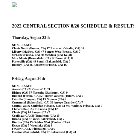
2022 CENTRAL SECTION 8/26 SCHEDULE & RESUL
Thursday, August 25th
NON-LEAGUE
Clovis North (Fresno, CA) 17 Redwood (Visalia, CA) 16
Liberty (Madera, CA) 47 Sanger West (Fresno, CA) 7
McLane (Fresno, CA) 20 Mendota (CA) 14 (ot)
Mira Monte (Bakersfield, CA) 12 Boron (CA) 8
Porterville (CA) 49 South (Bakersfield, CA) 0
Reedley (CA) 26 Roosevelt (Fresno, CA) 16
Friday, August 26th
NON-LEAGUE
Avenal (CA) 24 Orosi (CA) 21
Bishop (CA) 57 Yosemite (Oakhurst, CA) 0
Bullard (Fresno, CA) 53 Tulare Western (Tulare, CA) 7
Cabrillo (Lompoc, CA) 13 Nipomo (CA) 6
Centennial (Bakersfield, CA) 39 Arroyo Grande (CA) 7
Central Valley Christian (Visalia, CA) 44 Mt. Whitney (Visalia, CA) 0
Chowchilla (CA) 13 Fresno (CA) 12
Clovis (CA) 14 Sanger (CA) 7
Coalinga (CA) 39 Templeton (CA) 15
Delano (CA) 37 West (Bakersfield, CA) 7
Dinuba (CA) 19 Golden West (Visalia, CA) 6
Exeter (CA) 7 Woodlake (CA) 6
Fowler (CA) 42 Firebaugh (CA) 6
Frontier (Bakersfield, CA) 27 Bakersfield (CA) 24